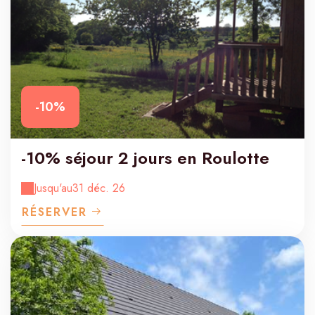
-10%
-10% séjour 2 jours en Roulotte
Jusqu'au
31 déc. 26
RÉSERVER