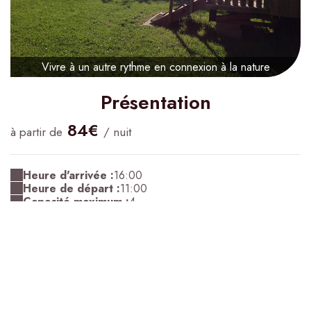
Vivre à un autre rythme en connexion à la nature
Présentation
84€
à partir de
/ nuit
Heure d'arrivée :
16:00
Heure de départ :
11:00
Capacité maximum :
4
Confirmation :
Immédiate
Lit(s) double(s) :
1
Canapé-lit(s) :
2
Se ressourcer en pleine nature !
Votre roulotte champêtre est installée dans une pâture :