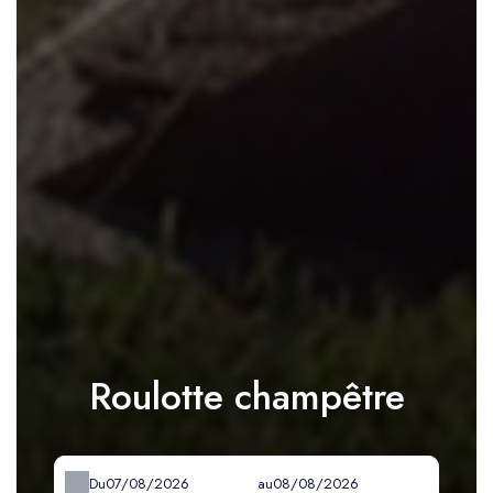
Roulotte champêtre
Du
au