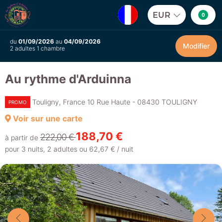
EUR
0
du
01/09/2026
au
04/09/2026
Modifier
2 adultes 1 chambre
Au rythme d'Arduinna
Touligny, France 10 Rue Haute - 08430 TOULIGNY
PROMO
Voir sur une carte
188,70 €
222,00 €
à partir de
pour 3 nuits, 2 adultes ou 62,67 € / nuit