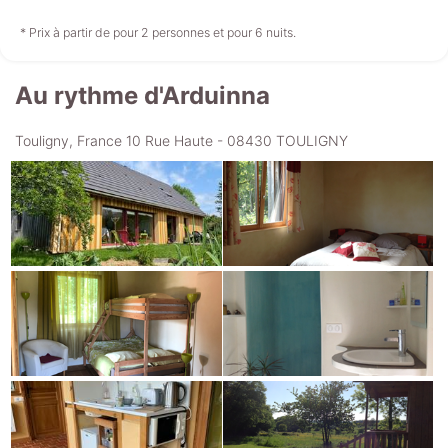
non disponible
non disponible
non disponible
* Prix à partir de pour 2 personnes et pour 6 nuits.
Au rythme d'Arduinna
Mercredi
26/08
Touligny, France 10 Rue Haute - 08430 TOULIGNY
non disponible