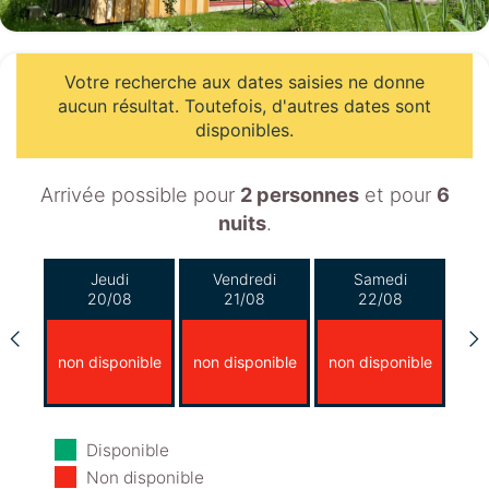
Votre recherche aux dates saisies ne donne
aucun résultat. Toutefois, d'autres dates sont
disponibles.
Arrivée possible pour
2 personnes
et pour
6
nuits
.
Jeudi
Vendredi
Samedi
20/08
21/08
22/08
non disponible
non disponible
non disponible
Dimanche
Lundi
Mardi
Disponible
23/08
24/08
25/08
Non disponible