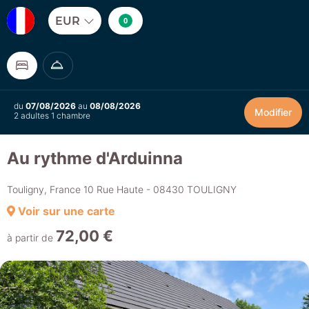
EUR
0
du
07/08/2026
au
08/08/2026
Modifier
2 adultes 1 chambre
Au rythme d'Arduinna
Touligny, France 10 Rue Haute - 08430 TOULIGNY
Voir sur une carte
72,00 €
à partir de