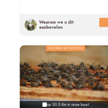
Waarom we u dit
aanbevelen
CULTURELE ACTIVITEITEN
op 30.5 Km in onze buurt