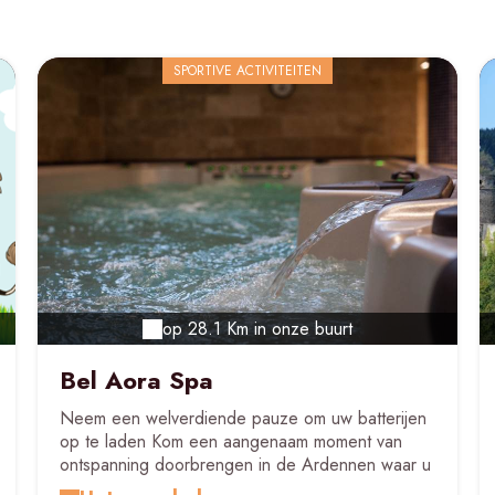
SPORTIVE ACTIVITEITEN
op 28.1 Km in onze buurt
Bel Aora Spa
Neem een welverdiende pauze om uw batterijen
op te laden Kom een aangenaam moment van
ontspanning doorbrengen in de Ardennen waar u
toegang heeft zoals u dat wenst: in de zwemspa