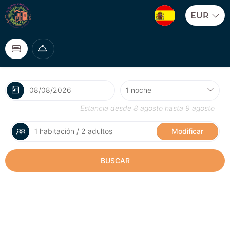
EUR
Estancia desde
8 agosto
hasta
9 agosto
1 habitación / 2 adultos
Modificar